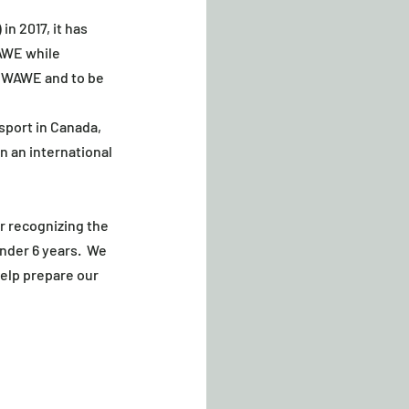
n 2017, it has 
AWE while 
th WAWE and to be 
sport in Canada, 
 an international 
r recognizing the 
nder 6 years.  We 
elp prepare our 