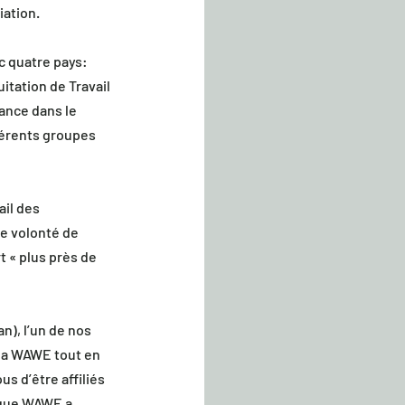
iation.
c quatre pays: 
itation de Travail 
ance dans le 
érents groupes 
il des 
ne volonté de 
 « plus près de 
), l’un de nos 
 la WAWE tout en 
 d’être affiliés 
 que WAWE a 