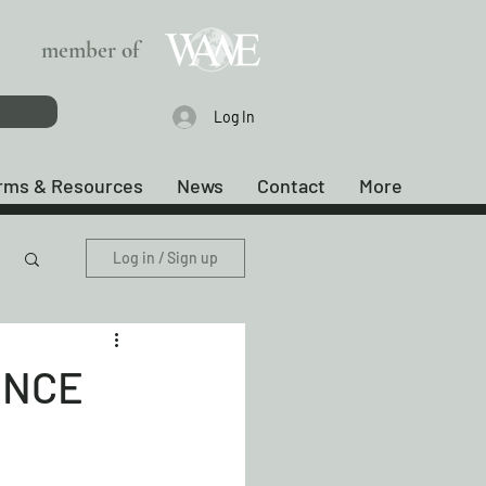
member of
Log In
rms & Resources
News
Contact
More
Log in / Sign up
ONCE