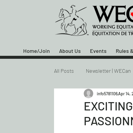
Home/Join
About Us
Events
Rules &
All Posts
Newsletter | WECan
info5781106
Apr 14,
EXCITIN
PASSION