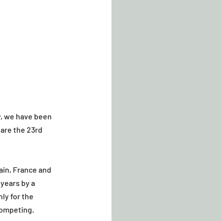
y, we have been 
are the 23rd 
pain, France and 
years by a 
ly for the 
competing.