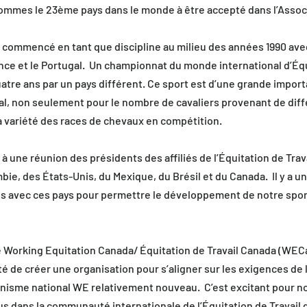
sommes le 23ème pays dans le monde à être accepté dans l’Assoc
 a commencé en tant que discipline au milieu des années 1990 ave
France et le Portugal.  Un championnat du monde international d’Équ
uatre ans par un pays différent. Ce sport est d’une grande import
, non seulement pour le nombre de cavaliers provenant de diff
la variété des races de chevaux en compétition.
à une réunion des présidents des affiliés de l’Équitation de Trava
ie, des États-Unis, du Mexique, du Brésil et du Canada.  Il y a u
s avec ces pays pour permettre le développement de notre sport
 Working Equitation Canada/ Équitation de Travail Canada (WECan
été de créer une organisation pour s’aligner sur les exigences de
isme national WE relativement nouveau.  C’est excitant pour nous
lus dans la communauté internationale de l’Équitation de Travail