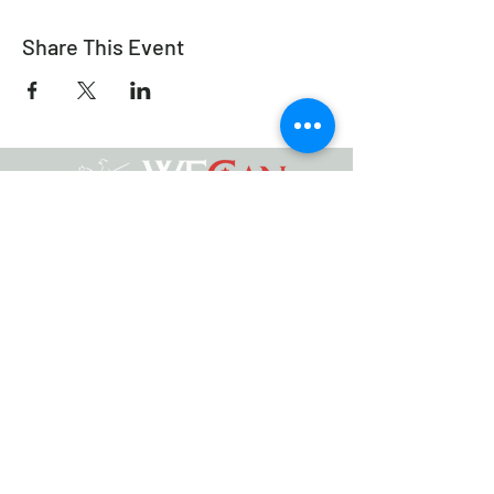
Share This Event
Équitation de travail Canada
info@workingeq.ca
©2021 Équitation de Travail Canada
Conçu par
Médias Delcaro
Politique de confidentialité | Conditions