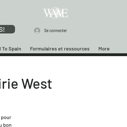
membre
S!
Se connecter
 To Spain
Formulaires et ressources
More
irie West
 pour
du bon