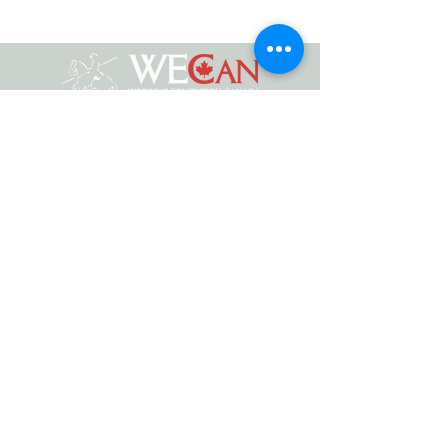
Équitation de travail Canada
info@workingeq.ca
©2021 Équitation de Travail Canada
Conçu par
Médias Delcaro
Politique de confidentialité | Conditions
générales