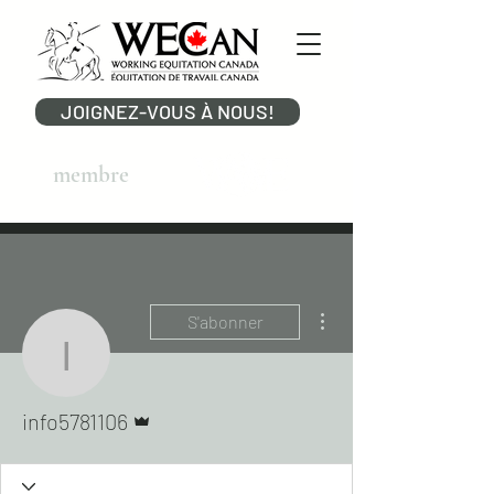
JOIGNEZ-VOUS À NOUS!
membre
Plus d'actions
S'abonner
info5781106
Administrateur
info5781106