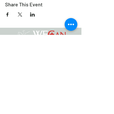
Share This Event
Équitation de travail Canada
info@workingeq.ca
©2021 Équitation de Travail Canada
Conçu par
Médias Delcaro
Politique de confidentialité | Conditions
générales